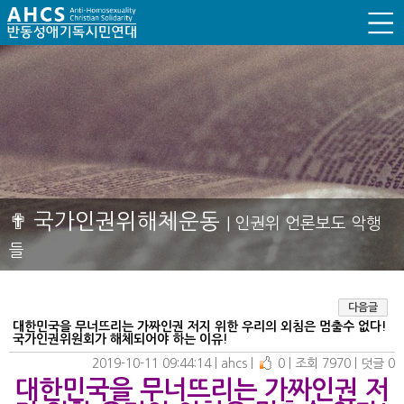
✟ 국가인권위해체운동
| 인권위 언론보도 악행
들
다음글
대한민국을 무너뜨리는 가짜인권 저지 위한 우리의 외침은 멈출수 없다!
국가인권위원회가 해체되어야 하는 이유!
2019-10-11 09:44:14
| 
ahcs
| 
0
| 
조회 7970
| 
덧글 0
대한민국을 무너뜨리는 가짜인권 저