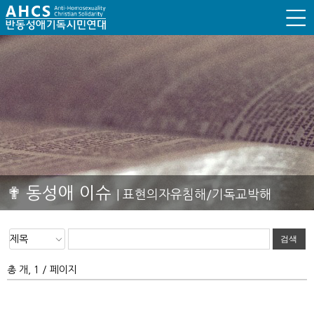
✟ 동성애 이슈
| 표현의자유침해/기독교박해
총 개, 1 / 페이지