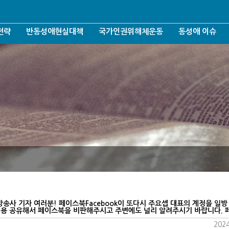
전략
반동성애현실대책
국가인권위해체운동
동성애 이슈
반동성애운동철학
인권위/젠더/가짜인권
선천성/전환치료
반동성애운동조직화
인권위와 차별금지법
AIDS/성병
운동
반동성애운동여론화
인권위 언론보도 악행들
젠더/성소수자
반동성애운동후원조직화
인권위 해체운동
포괄적차별금지
반동성애운동네트워크
헌법개정/군형법
결혼가정출산장려운동
퀴어축체/퀴어신
건강사회회복운동
양성평등/성평등
언론방송모니터링
표현의자유침해
항의의사표현
대리모출산/입양
반대자처벌/기타
론방송사 기자 여러분! 페이스북Facebook이 또다시 주요셉 대표의 계정을 일방
 내용 공유해서 페이스북을 비판해주시고 주변에도 널리 알려주시기 바랍니다. 페
2024