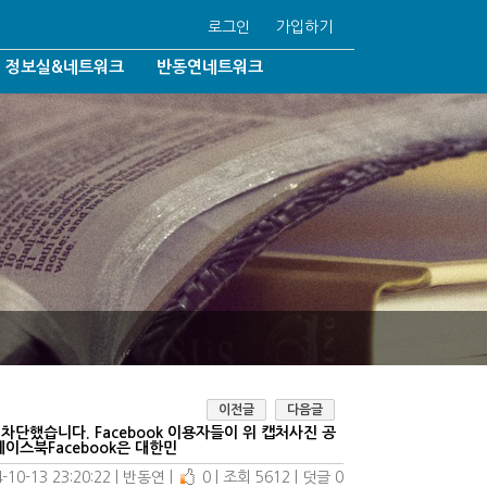
로그인
가입하기
정보실&네트워크
반동연네트워크
반동연언론보도
반동연자료실
국내협력기관
법/동성결혼
해외협력기관
92조6/학생인권조례
Q&A
학이단
자유게시판
동성애온라인/일대일상담
/기독교박해
이전글
다음글
 차단했습니다. Facebook 이용자들이 위 캡처사진 공
이스북Facebook은 대한민
-10-13 23:20:22
| 
반동연
| 
0
| 
조회 5612
| 
덧글 0