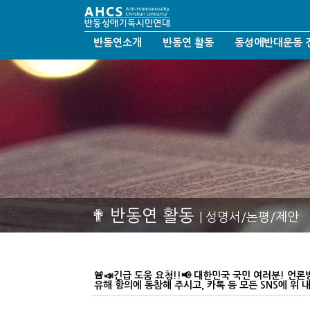
반동연소개
반동연 활동
동성애반대운동 
반동연비전
성명서/논평/제안
반동성애운동
인사말
시론/호소문/요청서
탈동성애운동
연혁
반동연SNS
한국교회갱신정화
섬기는 분들
반동연칼럼
결혼가정회복운동
반동연지회
반동연앨범
오시는길
반동연동영상
후원안내
헤세드결혼문화선교회
✟ 반동연 활동
| 성명서/논평/제안
🚨📣긴급 도움 요청!!📢 대한민국 국민 여러분! 언
유해 항의에 동참해 주시고, 카톡 등 모든 SNS에 위