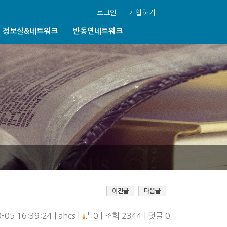
로그인
가입하기
정보실&네트워크
반동연네트워크
반동연언론보도
반동연자료실
국내협력기관
법/동성결혼
해외협력기관
92조6/학생인권조례
Q&A
학이단
자유게시판
동성애온라인/일대일상담
/기독교박해
이전글
다음글
-05 16:39:24
| 
ahcs
| 
0
| 
조회 2344
| 
덧글 0