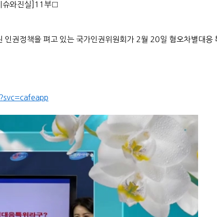
이슈와진실]11부□
된 인권정책을 펴고 있는 국가인권위원회가 2월 20일 혐오차별대응
?svc=cafeapp