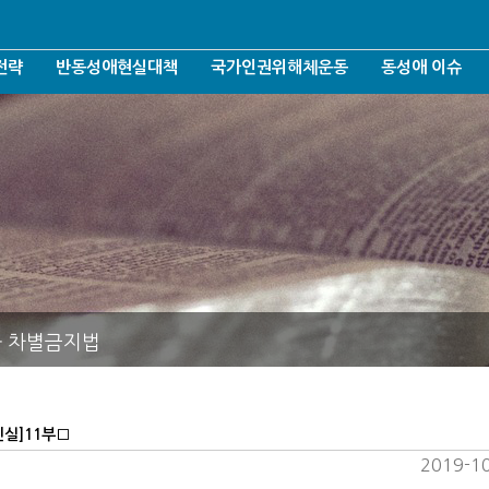
전략
반동성애현실대책
국가인권위해체운동
동성애 이슈
반동성애운동철학
인권위/젠더/가짜인권
선천성/전환치료
반동성애운동조직화
인권위와 차별금지법
AIDS/성병
운동
반동성애운동여론화
인권위 언론보도 악행들
젠더/성소수자
반동성애운동후원조직화
인권위 해체운동
포괄적차별금지
반동성애운동네트워크
헌법개정/군형법
결혼가정출산장려운동
퀴어축체/퀴어신
건강사회회복운동
양성평등/성평등
와 차별금지법
언론방송모니터링
표현의자유침해
항의의사표현
대리모출산/입양
반대자처벌/기타
실]11부□
2019-10