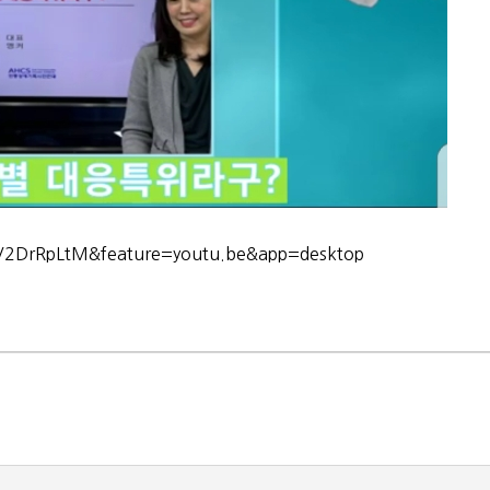
V2DrRpLtM&feature=youtu.be&app=desktop