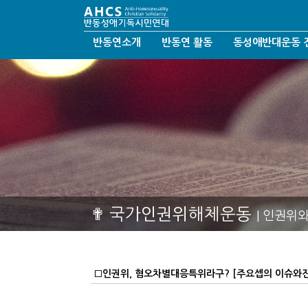
반동연소개
반동연 활동
동성애반대운동 
반동연비전
성명서/논평/제안
반동성애운동
인사말
시론/호소문/요청서
탈동성애운동
연혁
반동연SNS
한국교회갱신정화
섬기는 분들
반동연칼럼
결혼가정회복운동
반동연지회
반동연앨범
오시는길
반동연동영상
후원안내
헤세드결혼문화선교회
✟ 국가인권위해체운동
| 인권위
□인권위, 혐오차별대응특위라구? [주요셉의 이슈와진