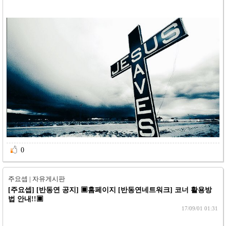
0 
주요셉 | 자유게시판
[주요셉]
[반동연 공지] ▣홈페이지 [반동연네트워크] 코너 활용방
법 안내!!▣
17/09/01 01:31