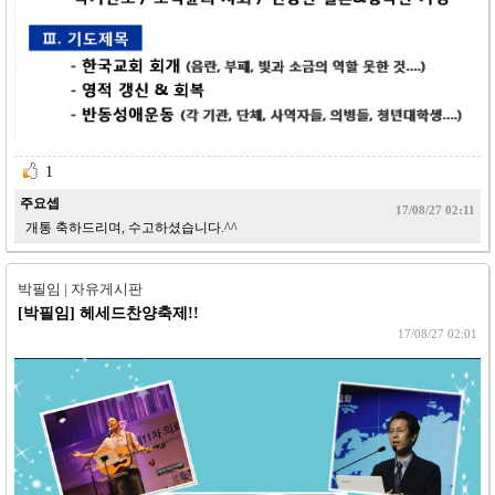
1 
주요셉
17/08/27 02:11
개통 축하드리며, 수고하셨습니다.^^
박필임 | 자유게시판
[박필임]
헤세드찬양축제!!
17/08/27 02:01